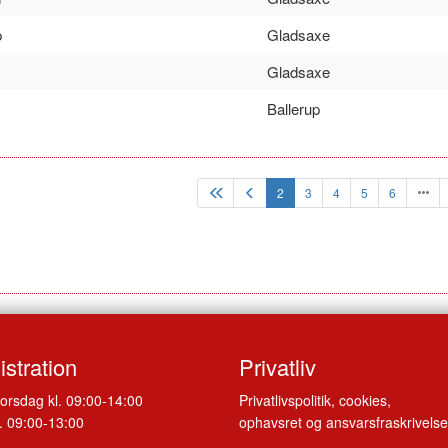
p
Gladsaxe
Gladsaxe
Ballerup
2
3
4
5
6
stration
Privatliv
orsdag kl. 09:00-14:00
Privatlivspolitik, cookies,
. 09:00-13:00
ophavsret og ansvarsfraskrivelse