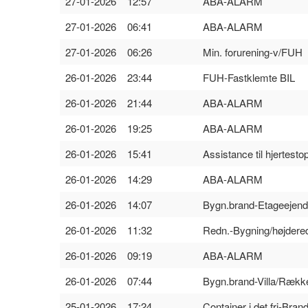
27-01-2026 12:57
ABA-ALARM
27-01-2026 06:41
ABA-ALARM
27-01-2026 06:26
Min. forurening-v/FUH
26-01-2026 23:44
FUH-Fastklemte BIL
26-01-2026 21:44
ABA-ALARM
26-01-2026 19:25
ABA-ALARM
26-01-2026 15:41
Assistance til hjertesto
26-01-2026 14:29
ABA-ALARM
26-01-2026 14:07
Bygn.brand-Etageejend
26-01-2026 11:32
Redn.-Bygning/højdere
26-01-2026 09:19
ABA-ALARM
26-01-2026 07:44
Bygn.brand-Villa/Rækk
25-01-2026 17:24
Container i det fri-Bran