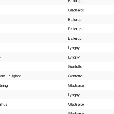
Ballerup
Gladsaxe
Ballerup
Ballerup
Ballerup
Lyngby
p
Lyngby
Gentofte
om-Lejlighed
Gentofte
dning
Gladsaxe
Lyngby
ehus
Gladsaxe
d
Gladsaxe