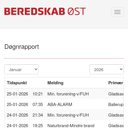
Toggl
navig
Døgnrapport
Tidspunkt
Melding
Primær st
25-01-2026 10:21
Min. forurening-v/FUH
Gladsaxe
25-01-2026 07:35
ABA-ALARM
Ballerup
24-01-2026 21:34
Min. forurening-v/FUH
Gladsaxe
24-01-2026 19:25
Naturbrand-Mindre brand
Gladsaxe