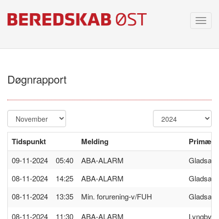
Toggl
navig
Døgnrapport
Tidspunkt
Melding
Primær s
09-11-2024 05:40
ABA-ALARM
Gladsax
08-11-2024 14:25
ABA-ALARM
Gladsax
08-11-2024 13:35
Min. forurening-v/FUH
Gladsax
08-11-2024 11:30
ABA-ALARM
Lyngby