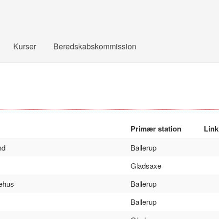
Kurser
Beredskabskommission
Primær station
Link
nd
Ballerup
Gladsaxe
ehus
Ballerup
Ballerup