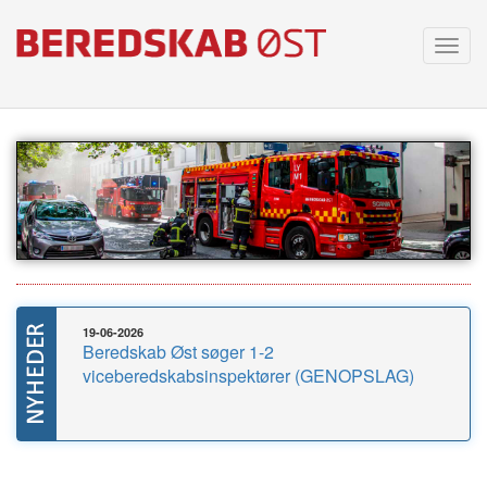
Toggl
navig
19-06-2026
Beredskab Øst søger 1-2
viceberedskabsinspektører (GENOPSLAG)